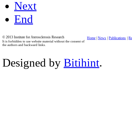
Next
End
© 2013 Institute for Aterosclerosis Research
Home
|
News
|
Publications
|
Re
It is forbidden to use website material without the consent of
the authors and backward links.
Designed by
Bitihint
.