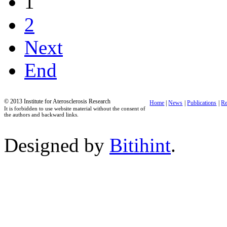
1
2
Next
End
© 2013 Institute for Aterosclerosis Research
Home
|
News
|
Publications
|
Re
It is forbidden to use website material without the consent of
the authors and backward links.
Designed by
Bitihint
.