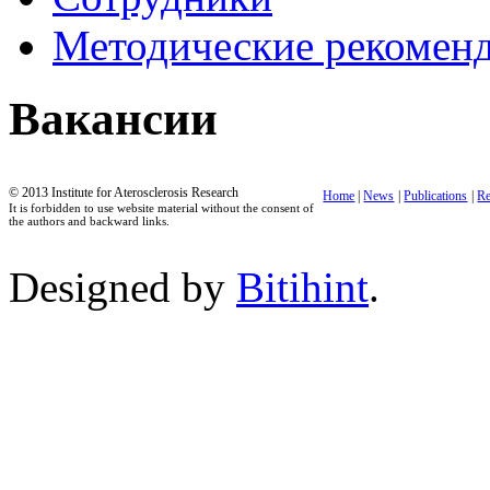
Методические рекомен
Вакансии
© 2013 Institute for Aterosclerosis Research
Home
|
News
|
Publications
|
Re
It is forbidden to use website material without the consent of
the authors and backward links.
Designed by
Bitihint
.