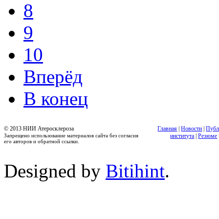
8
9
10
Вперёд
В конец
© 2013 НИИ Атеросклероза
Главная
|
Новости
|
Публ
Запрещено использование материалов сайта без согласия
института
|
Резюме
его авторов и обратной ссылки.
Designed by
Bitihint
.