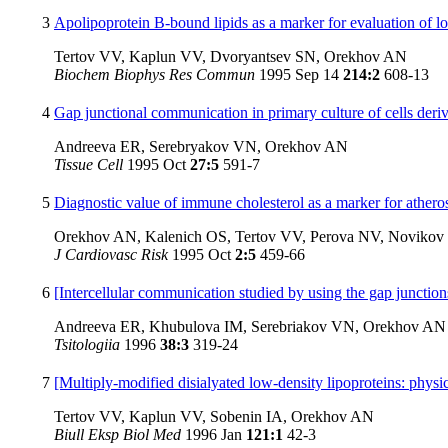
3
Apolipoprotein B-bound lipids as a marker for evaluation of lo
Tertov VV, Kaplun VV, Dvoryantsev SN, Orekhov AN
Biochem Biophys Res Commun
1995 Sep 14
214:2
608-13
4
Gap junctional communication in primary culture of cells deri
Andreeva ER, Serebryakov VN, Orekhov AN
Tissue Cell
1995 Oct
27:5
591-7
5
Diagnostic value of immune cholesterol as a marker for atheros
Orekhov AN, Kalenich OS, Tertov VV, Perova NV, Noviko
J Cardiovasc Risk
1995 Oct
2:5
459-66
6
[Intercellular communication studied by using the gap junctions
Andreeva ER, Khubulova IM, Serebriakov VN, Orekhov AN
Tsitologiia
1996
38:3
319-24
7
[Multiply-modified disialyated low-density lipoproteins: physi
Tertov VV, Kaplun VV, Sobenin IA, Orekhov AN
Biull Eksp Biol Med
1996 Jan
121:1
42-3