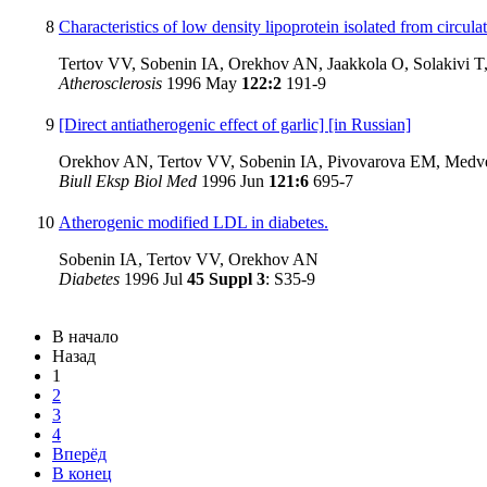
8
Characteristics of low density lipoprotein isolated from circu
Tertov VV, Sobenin IA, Orekhov AN, Jaakkola O, Solakivi T,
Atherosclerosis
1996 May
122:2
191-9
9
[Direct antiatherogenic effect of garlic] [in Russian]
Orekhov AN, Tertov VV, Sobenin IA, Pivovarova EM, Medv
Biull Eksp Biol Med
1996 Jun
121:6
695-7
10
Atherogenic modified LDL in diabetes.
Sobenin IA, Tertov VV, Orekhov AN
Diabetes
1996 Jul
45 Suppl 3
: S35-9
В начало
Назад
1
2
3
4
Вперёд
В конец