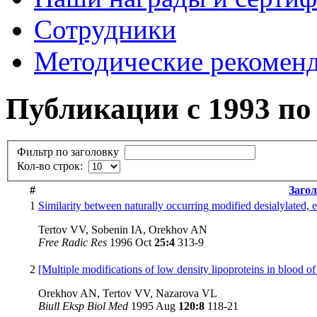
Сотрудники
Методические рекомен
Публикации с 1993 по 
Фильтр по заголовку
Кол-во строк:
#
Заго
1
Similarity between naturally occurring modified desialylated, e
Tertov VV, Sobenin IA, Orekhov AN
Free Radic Res
1996 Oct
25:4
313-9
2
[Multiple modifications of low density lipoproteins in blood of 
Orekhov AN, Tertov VV, Nazarova VL
Biull Eksp Biol Med
1995 Aug
120:8
118-21