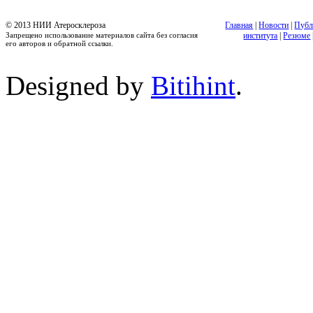
© 2013 НИИ Атеросклероза
Главная
|
Новости
|
Публ
Запрещено использование материалов сайта без согласия
института
|
Резюме
его авторов и обратной ссылки.
Designed by
Bitihint
.