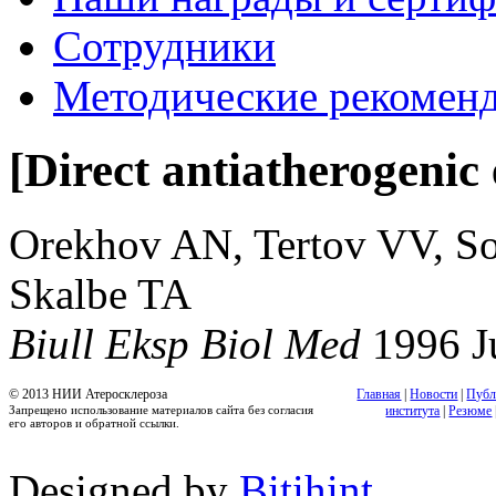
Сотрудники
Методические рекомен
[Direct antiatherogenic e
Orekhov AN, Tertov VV, S
Skalbe TA
Biull Eksp Biol Med
1996 
© 2013 НИИ Атеросклероза
Главная
|
Новости
|
Публ
Запрещено использование материалов сайта без согласия
института
|
Резюме
его авторов и обратной ссылки.
Designed by
Bitihint
.