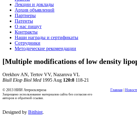
Лекции и доклады
Архив объявлений
Партнеры
Патенты
О нас пишут
Контракты
Наши награды и сертификаты
Сотрудники
Методические рекомендации
[Multiple modifications of low density lipop
Orekhov AN, Tertov VV, Nazarova VL
Biull Eksp Biol Med
1995 Aug
120:8
118-21
© 2013 НИИ Атеросклероза
Главная
|
Новост
Запрещено использование материалов сайта без согласия его
авторов и обратной ссылки.
Designed by
Bitihint
.