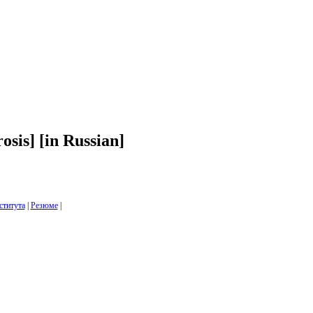
osis] [in Russian]
ститута
|
Резюме
|