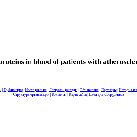
roteins in blood of patients with atheroscler
и
|
Публикации
|
Исследования
|
Лекции и доклады
|
Объявления
|
Партнеры
|
История ин
Структура организации
|
Контакты
|
Карта сайта
|
Вход для Сотрудников