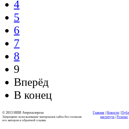
4
5
6
7
8
9
Вперёд
В конец
© 2013 НИИ Атеросклероза
Главная
|
Новости
|
Публ
Запрещено использование материалов сайта без согласия
института
|
Резюме
его авторов и обратной ссылки.