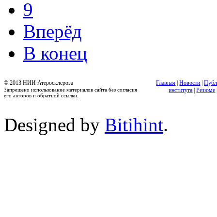
9
Вперёд
В конец
© 2013 НИИ Атеросклероза
Главная
|
Новости
|
Публ
Запрещено использование материалов сайта без согласия
института
|
Резюме
его авторов и обратной ссылки.
Designed by
Bitihint
.