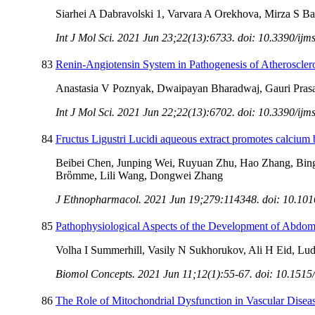
Siarhei A Dabravolski 1, Varvara A Orekhova, Mirza S 
Int J Mol Sci. 2021 Jun 23;22(13):6733. doi: 10.3390/ij
83
Renin-Angiotensin System in Pathogenesis of Atheroscle
Anastasia V Poznyak, Dwaipayan Bharadwaj, Gauri Pras
Int J Mol Sci. 2021 Jun 22;22(13):6702. doi: 10.3390/ij
84
Fructus Ligustri Lucidi aqueous extract promotes calcium b
Beibei Chen, Junping Wei, Ruyuan Zhu, Hao Zhang, Bing
Brὃmme, Lili Wang, Dongwei Zhang
J Ethnopharmacol. 2021 Jun 19;279:114348. doi: 10.1016/
85
Pathophysiological Aspects of the Development of Abdomi
Volha I Summerhill, Vasily N Sukhorukov, Ali H Eid, L
Biomol Concepts. 2021 Jun 11;12(1):55-67. doi: 10.151
86
The Role of Mitochondrial Dysfunction in Vascular Disea