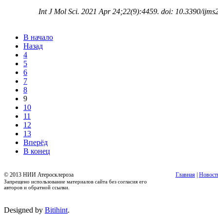
Int J Mol Sci. 2021 Apr 24;22(9):4459. doi: 10.3390/ijm
В начало
Назад
4
5
6
7
8
9
10
11
12
13
Вперёд
В конец
© 2013 НИИ Атеросклероза
Главная
|
Новост
Запрещено использование материалов сайта без согласия его
авторов и обратной ссылки.
Designed by
Bitihint
.