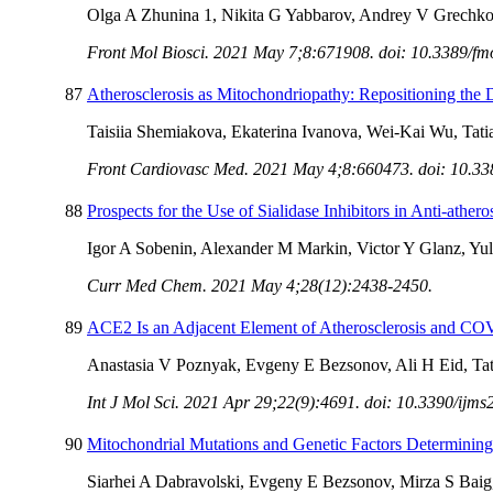
Olga A Zhunina 1, Nikita G Yabbarov, Andrey V Grechko,
Front Mol Biosci. 2021 May 7;8:671908. doi: 10.3389/fm
87
Atherosclerosis as Mitochondriopathy: Repositioning the
Taisiia Shemiakova, Ekaterina Ivanova, Wei-Kai Wu, Ta
Front Cardiovasc Med. 2021 May 4;8:660473. doi: 10.33
88
Prospects for the Use of Sialidase Inhibitors in Anti-ather
Igor A Sobenin, Alexander M Markin, Victor Y Glanz, Y
Curr Med Chem. 2021 May 4;28(12):2438-2450.
89
ACE2 Is an Adjacent Element of Atherosclerosis and CO
Anastasia V Poznyak, Evgeny E Bezsonov, Ali H Eid, T
Int J Mol Sci. 2021 Apr 29;22(9):4691. doi: 10.3390/ijm
90
Mitochondrial Mutations and Genetic Factors Determin
Siarhei A Dabravolski, Evgeny E Bezsonov, Mirza S Ba