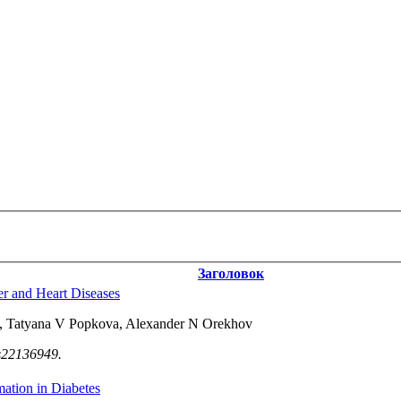
Заголовок
er and Heart Diseases
g, Tatyana V Popkova, Alexander N Orekhov
ms22136949.
ation in Diabetes