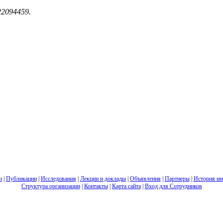
s22094459.
и
|
Публикации
|
Исследования
|
Лекции и доклады
|
Объявления
|
Партнеры
|
История ин
Структура организации
|
Контакты
|
Карта сайта
|
Вход для Сотрудников