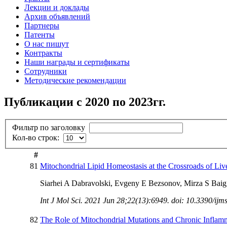
Лекции и доклады
Архив объявлений
Партнеры
Патенты
О нас пишут
Контракты
Наши награды и сертификаты
Сотрудники
Методические рекомендации
Публикации с 2020 по 2023гг.
Фильтр по заголовку
Кол-во строк:
#
81
Mitochondrial Lipid Homeostasis at the Crossroads of Liv
Siarhei A Dabravolski, Evgeny E Bezsonov, Mirza S Bai
Int J Mol Sci. 2021 Jun 28;22(13):6949. doi: 10.3390/ij
82
The Role of Mitochondrial Mutations and Chronic Inflamm