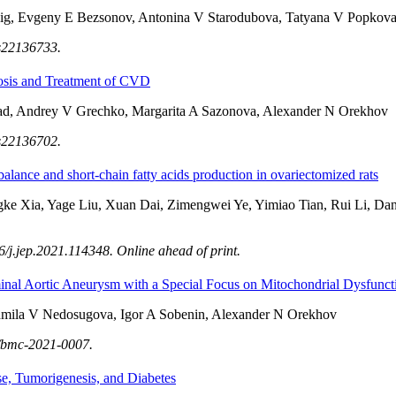
Baig, Evgeny E Bezsonov, Antonina V Starodubova, Tatyana V Popkov
ms22136733.
rosis and Treatment of CVD
ad, Andrey V Grechko, Margarita A Sazonova, Alexander N Orekhov
ms22136702.
alance and short-chain fatty acids production in ovariectomized rats
ke Xia, Yage Liu, Xuan Dai, Zimengwei Ye, Yimiao Tian, Rui Li, Da
j.jep.2021.114348. Online ahead of print.
nal Aortic Aneurysm with a Special Focus on Mitochondrial Dysfunct
udmila V Nedosugova, Igor A Sobenin, Alexander N Orekhov
5/bmc-2021-0007.
se, Tumorigenesis, and Diabetes