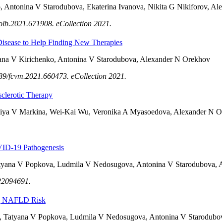
 Antonina V Starodubova, Ekaterina Ivanova, Nikita G Nikiforov, A
olb.2021.671908. eCollection 2021.
 Disease to Help Finding New Therapies
tiana V Kirichenko, Antonina V Starodubova, Alexander N Orekhov
89/fcvm.2021.660473. eCollection 2021.
osclerotic Therapy
uliya V Markina, Wei-Kai Wu, Veronika A Myasoedova, Alexander N 
VID-19 Pathogenesis
atyana V Popkova, Ludmila V Nedosugova, Antonina V Starodubova,
s22094691.
ing NAFLD Risk
ig, Tatyana V Popkova, Ludmila V Nedosugova, Antonina V Starodub