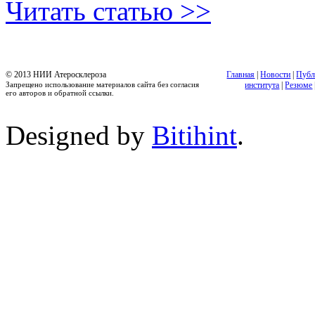
Читать статью >>
© 2013 НИИ Атеросклероза
Главная
|
Новости
|
Публ
Запрещено использование материалов сайта без согласия
института
|
Резюме
его авторов и обратной ссылки.
Designed by
Bitihint
.