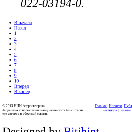
022-03194-0.
В начало
Назад
1
2
3
4
5
6
7
8
9
10
Вперёд
В конец
© 2013 НИИ Атеросклероза
Главная
|
Новости
|
Публ
Запрещено использование материалов сайта без согласия
института
|
Резюме
его авторов и обратной ссылки.
Designed by
Bitihint
.