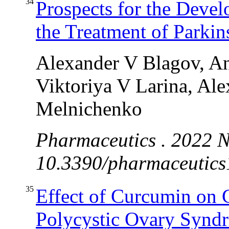
34
Prospects for the Devel
the Treatment of Parkin
Alexander V Blagov, A
Viktoriya V Larina, Al
Melnichenko
Pharmaceutics . 2022 N
10.3390/pharmaceutics
35
Effect of Curcumin on 
Polycystic Ovary Synd