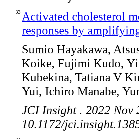
33
Activated cholesterol m
responses by amplifyin
Sumio Hayakawa, Atsush
Koike, Fujimi Kudo, Y
Kubekina, Tatiana V K
Yui, Ichiro Manabe, Yu
JCI Insight . 2022 Nov
10.1172/jci.insight.138