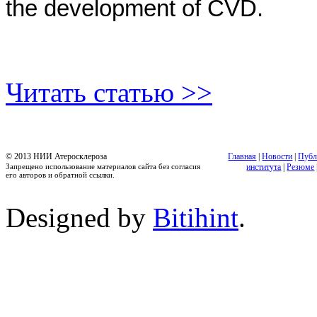
the development of CVD.
Читать статью >>
© 2013 НИИ Атеросклероза
Главная
|
Новости
|
Публ
Запрещено использование материалов сайта без согласия
института
|
Резюме
его авторов и обратной ссылки.
Designed by
Bitihint
.