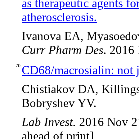
as therapeutic agents fo
atherosclerosis.
Ivanova EA, Myasoedo
Curr Pharm Des
. 2016 
70
CD68/macrosialin: not j
Chistiakov DA, Killin
Bobryshev YV.
Lab Invest.
2016 Nov 21
ahead of print]