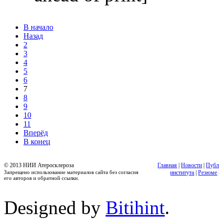
В начало
Назад
2
3
4
5
6
7
8
9
10
11
Вперёд
В конец
© 2013 НИИ Атеросклероза
Главная
|
Новости
|
Публ
Запрещено использование материалов сайта без согласия
института
|
Резюме
его авторов и обратной ссылки.
Designed by
Bitihint
.