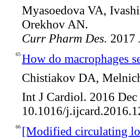
Myasoedova VA, Ivashi
Orekhov AN.
Curr Pharm Des.
2017 J
65
How do macrophages sen
Chistiakov DA, Melni
Int J Cardiol. 2016 Dec
10.1016/j.ijcard.2016.1
66
[Modified circulating l