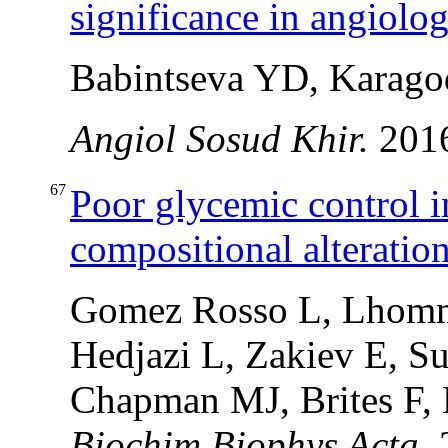
significance in angiolog
Babintseva YD, Karago
Angiol Sosud Khir.
2016
67
Poor glycemic control i
compositional alteratio
Gomez Rosso L, Lhomme
Hedjazi L, Zakiev E, S
Chapman MJ, Brites F,
Biochim Biophys Acta
.