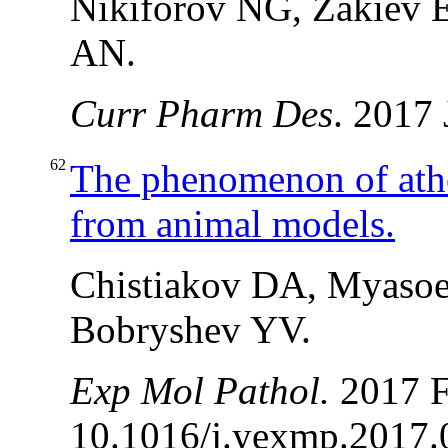
Nikiforov NG, Zakiev 
AN.
Curr Pharm Des
. 2017 
62
The phenomenon of ather
from animal models.
Chistiakov DA, Myaso
Bobryshev YV.
Exp Mol Pathol.
2017 F
10.1016/j.yexmp.2017.