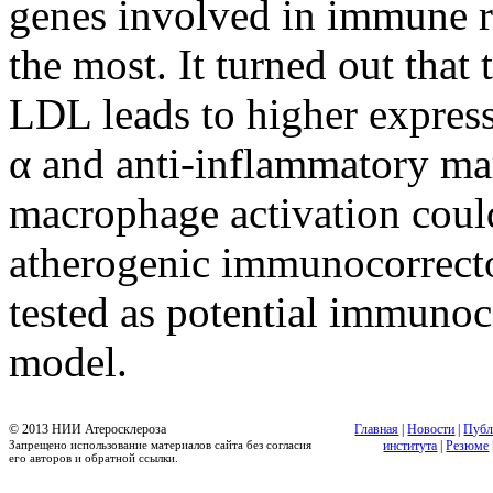
genes involved in immune r
the most. It turned out that
LDL leads to higher expres
α and anti-inflammatory ma
macrophage activation could 
atherogenic immunocorrecto
tested as potential immuno
model.
© 2013 НИИ Атеросклероза
Главная
|
Новости
|
Публ
Запрещено использование материалов сайта без согласия
института
|
Резюме
его авторов и обратной ссылки.