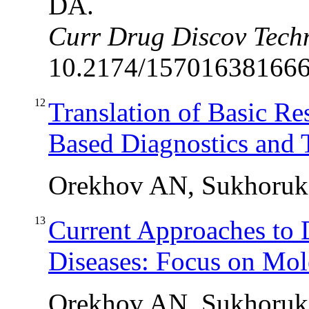
DA.
Curr Drug Discov Tech
10.2174/1570163816666
12
Translation of Basic Res
Based Diagnostics and 
Orekhov AN, Sukhoru
13
Current Approaches to 
Diseases: Focus on Mol
Orekhov AN
, Sukhoru