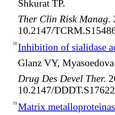
Shkurat TP.
Ther Clin Risk Manag.
10.2147/TCRM.S154863
18
Inhibition of sialidase a
Glanz VY, Myasoedova
Drug Des Devel Ther.
20
10.2147/DDDT.S176220.
19
Matrix metalloproteinase