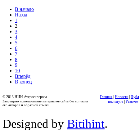
В начало
Назад
1
2
3
4
5
6
7
8
9
10
Вперёд
В конец
© 2013 НИИ Атеросклероза
Главная
|
Новости
|
Публ
Запрещено использование материалов сайта без согласия
института
|
Резюме
его авторов и обратной ссылки.
Designed by
Bitihint
.