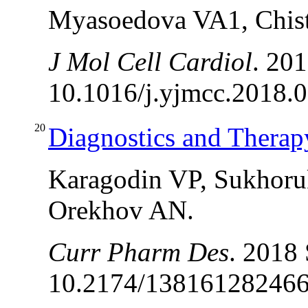
Myasoedova VA1, Chis
J Mol Cell Cardiol
. 20
10.1016/j.yjmcc.2018.0
20
Diagnostics and Therapy
Karagodin VP, Sukhor
Orekhov AN.
Curr Pharm Des
. 2018 
10.2174/1381612824666