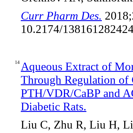
Curr Pharm Des.
2018;
10.2174/13816128242
14
Aqueous Extract of Mor
Through Regulation of
PTH/VDR/CaBP and AG
Diabetic Rats.
Liu C, Zhu R, Liu H, L