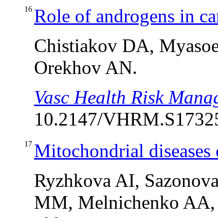
16
Role of androgens in ca
Chistiakov DA, Myaso
Orekhov AN.
Vasc Health Risk Mana
10.2147/VHRM.S173259
17
Mitochondrial diseases
Ryzhkova AI, Sazonova
MM, Melnichenko AA, 