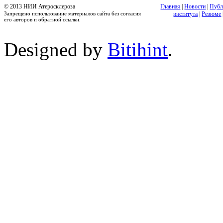
© 2013 НИИ Атеросклероза
Главная
|
Новости
|
Публ
Запрещено использование материалов сайта без согласия
института
|
Резюме
его авторов и обратной ссылки.
Designed by
Bitihint
.