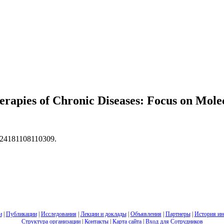
rapies of Chronic Diseases: Focus on Molec
424181108110309.
и
|
Публикации
|
Исследования
|
Лекции и доклады
|
Объявления
|
Партнеры
|
История ин
Структура организации
|
Контакты
|
Карта сайта
|
Вход для Сотрудников