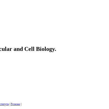
ular and Cell Biology.
ститута
|
Резюме
|