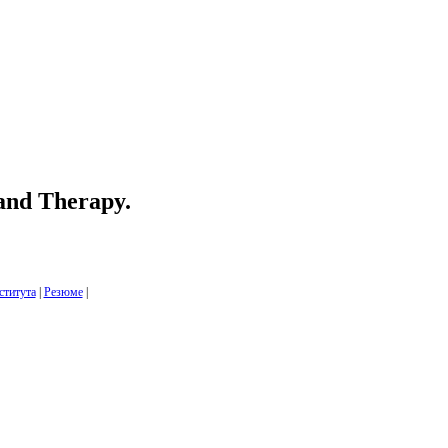
 and Therapy.
ститута
|
Резюме
|