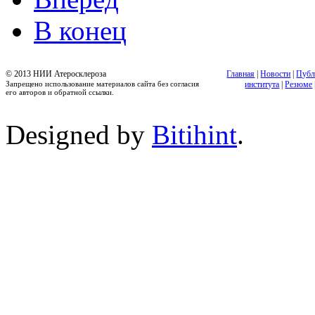
В конец
© 2013 НИИ Атеросклероза
Главная
|
Новости
|
Публ
Запрещено использование материалов сайта без согласия
института
|
Резюме
его авторов и обратной ссылки.
Designed by
Bitihint
.