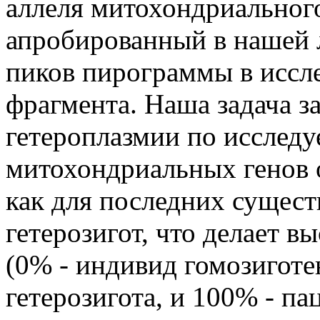
аллеля митохондриального
апробированный в нашей л
пиков пирограммы в иссл
фрагмента. Наша задача з
гетероплазмии по исслед
митохондриальных генов о
как для последних существ
гетерозигот, что делает 
(0% - индивид гомозиготен
гетерозигота, и 100% - па