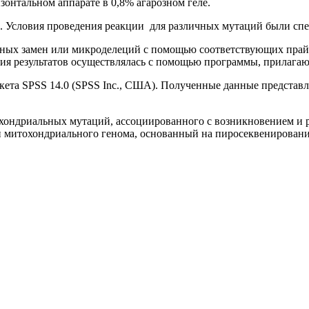
нтальном аппарате в 0,8% агарозном геле.
й. Условия проведения реакции для различных мутаций были сп
ных замен или микроделеций с помощью соответствующих прайм
 результатов осуществлялась с помощью программы, прилагающ
та SPSS 14.0 (SPSS Inc., США). Полученные данные представля
хондриальных мутаций, ассоциированного с возникновением и р
и митохондриального генома, основанный на пиросеквенирован