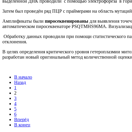
выделенной ДНК проводили с помощью электрофореза в горизо
Затем был проведён ряд ПЦР с праймерами на область мутаци
Амплификаты были
пиросеквенированы
для выявления точеч
автоматическом пиросеквенаторе PSQTMHS96MA. Визуализация
Обработку данных проводили при помощи статистического паке
отклонения.
В целях определения критического уровня гетероплазмии мито
разработан новый оригинальный метод количественной оценк
В начало
Назад
1
2
3
4
5
6
Вперёд
В конец