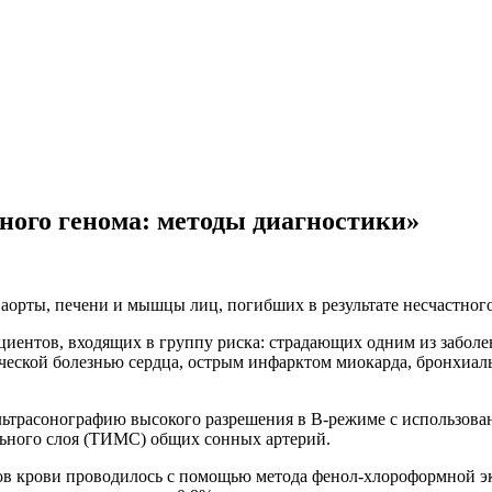
ного генома: методы диагностики»
орты, печени и мышцы лиц, погибших в результате несчастного
циентов, входящих в группу риска: страдающих одним из заболе
ической болезнью сердца, острым инфарктом миокарда, бронхиал
ьтрасонографию высокого разрешения в В-режиме с использован
ного слоя (ТИМС) общих сонных артерий.
ов крови проводилось с помощью метода фенол-хлороформной э