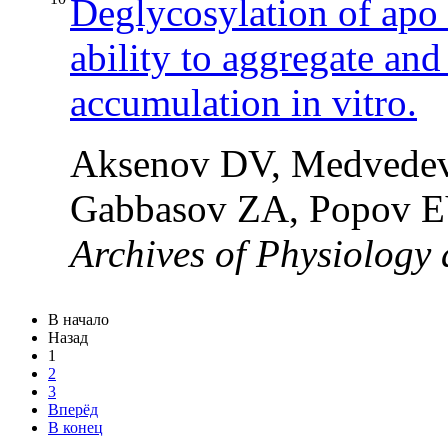
Deglycosylation of apo 
ability to aggregate and
accumulation in vitro.
Aksenov DV, Medvedeva
Gabbasov ZA, Popov E
Archives of Physiology
В начало
Назад
1
2
3
Вперёд
В конец