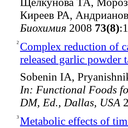
Щелкунова ТА, Мороз
Киреев РА, Андриано
Биохимия
2008
73(8)
:
2
Complex reduction of ca
released garlic powder ta
Sobenin IA, Pryanishn
In: Functional Foods fo
DM, Ed., Dallas, USA
2
3
Metabolic effects of tim