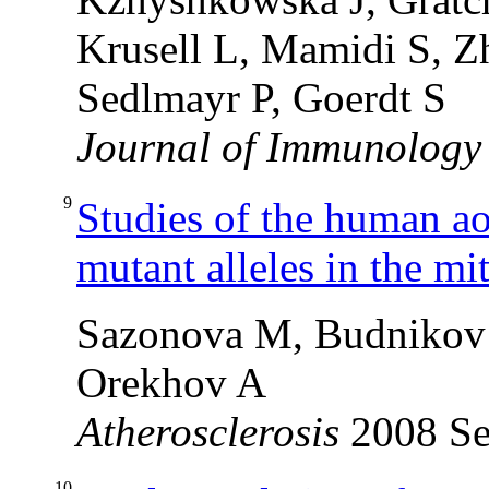
Krusell L, Mamidi S, Z
Sedlmayr P, Goerdt S
Journal of Immunology
9
Studies of the human aor
mutant alleles in the m
Sazonova M, Budnikov 
Orekhov A
Atherosclerosis
2008 Sep
10