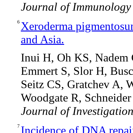
Journal of Immunology
6
Xeroderma pigmentosum-
and Asia.
Inui H, Oh KS, Nadem 
Emmert S, Slor H, Bus
Seitz CS, Gratchev A,
Woodgate R, Schneide
Journal of Investigatio
7
Incidence of DNA repair