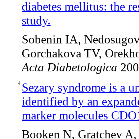
diabetes mellitus: the r
study.
Sobenin IA, Nedosugova
Gorchakova TV, Orekh
Acta Diabetologica
20
4
Sezary syndrome is a u
identified by an expand
marker molecules CD
Booken N, Gratchev A, 