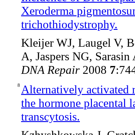
Xeroderma pigmentosu
trichothiodystrophy.
Kleijer WJ, Laugel V, 
A, Jaspers NG, Sarasin
DNA Repair
2008
7
:74
8
Alternatively activated 
the hormone placental l
transcytosis.
Kzhyshkowska J, Gratch