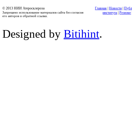
© 2013 НИИ Атеросклероза
Главная
|
Новости
|
Публ
Запрещено использование материалов сайта без согласия
института
|
Резюме
его авторов и обратной ссылки.
Designed by
Bitihint
.