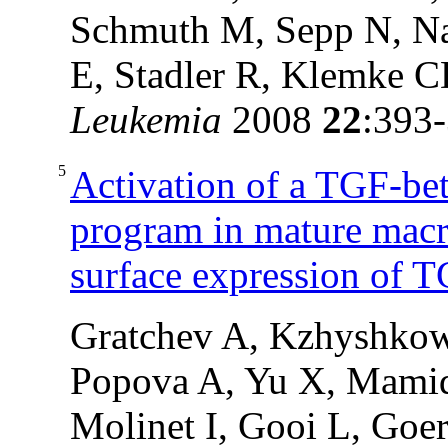
Schmuth M, Sepp N, Nas
E, Stadler R, Klemke C
Leukemia
2008
22
:393
5
Activation of a TGF-bet
program in mature macr
surface expression of T
Gratchev A, Kzhyshkow
Popova A, Yu X, Mamid
Molinet I, Gooi L, Goer