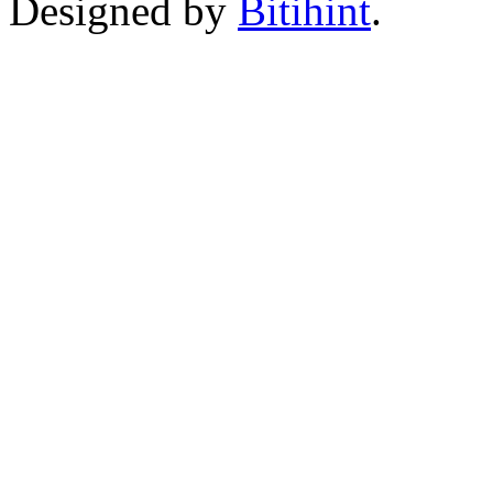
Designed by
Bitihint
.