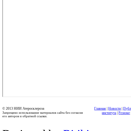
© 2013 НИИ Атеросклероза
Главная
|
Новости
|
Публ
Запрещено использование материалов сайта без согласия
института
|
Резюме
его авторов и обратной ссылки.