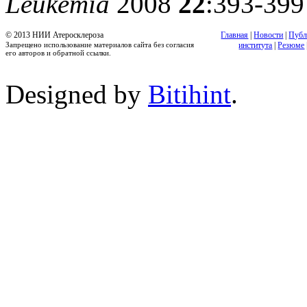
Leukemia
2008
22
:393-399
© 2013 НИИ Атеросклероза
Главная
|
Новости
|
Публ
Запрещено использование материалов сайта без согласия
института
|
Резюме
его авторов и обратной ссылки.
Designed by
Bitihint
.