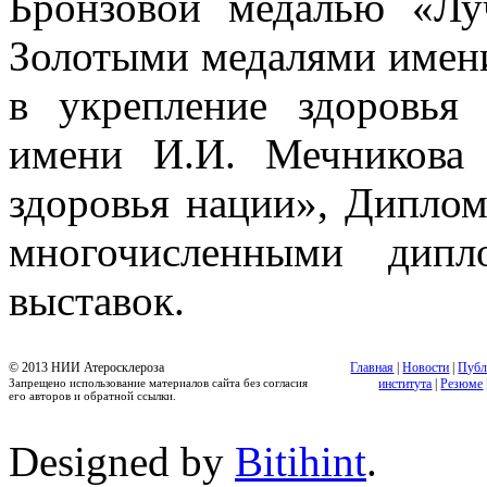
Бронзовой медалью «Лу
Золотыми медалями имени
в укрепление здоровья
имени И.И. Мечникова 
здоровья нации», Диплом
многочисленными дип
выставок.
© 2013 НИИ Атеросклероза
Главная
|
Новости
|
Публ
Запрещено использование материалов сайта без согласия
института
|
Резюме
его авторов и обратной ссылки.
Designed by
Bitihint
.