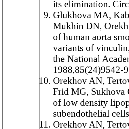
its elimination. Ci
Glukhova MA, Kaba
Mukhin DN, Orekho
of human aorta smo
variants of vinculi
the National Academ
1988,85(24)9542-
Orekhov AN, Terto
Frid MG, Sukhova 
of low density lipo
subendothelial cell
Orekhov AN, Terto