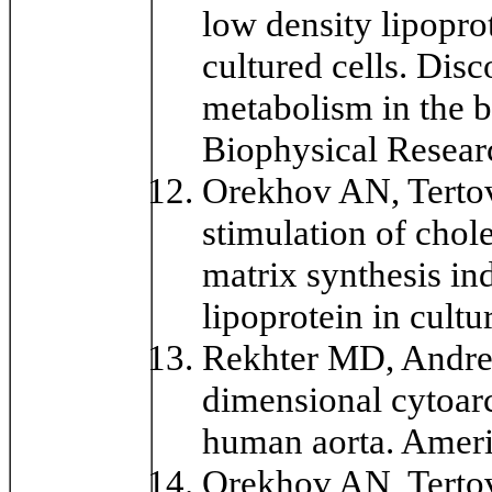
low density lipopro
cultured cells. Disc
metabolism in the b
Biophysical Resea
Orekhov AN, Terto
stimulation of chol
matrix synthesis in
lipoprotein in cult
Rekhter MD, Andre
dimensional cytoarc
human aorta. Ameri
Orekhov AN, Terto