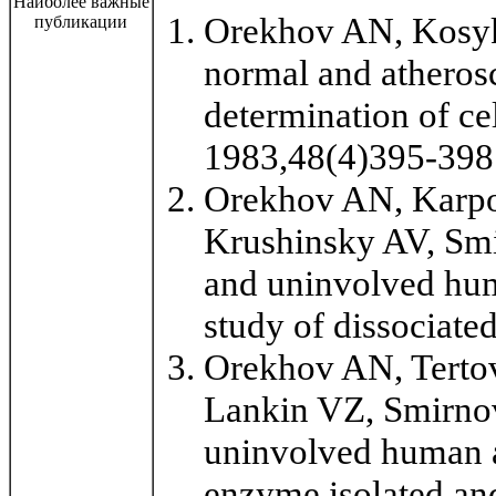
Наиболее важные
Orekhov AN, Kosykh
публикации
normal and atherosc
determination of ce
1983,48(4)395-398
Orekhov AN, Karpo
Krushinsky AV, Smi
and uninvolved hum
study of dissociate
Orekhov AN, Terto
Lankin VZ, Smirnov 
uninvolved human ao
enzyme isolated an