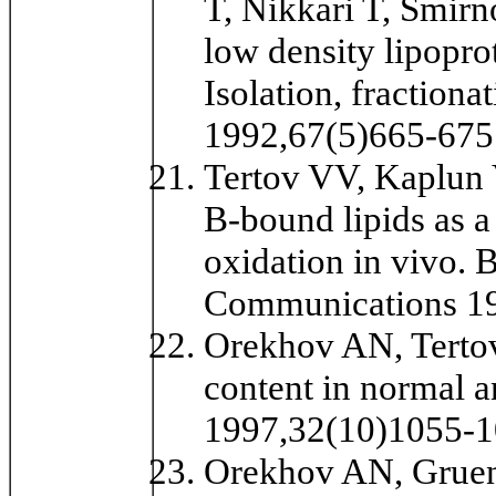
T, Nikkari T, Smir
low density lipoprot
Isolation, fractiona
1992,67(5)665-675
Tertov VV, Kaplun
B-bound lipids as a
oxidation in vivo.
Communications 1
Orekhov AN, Tertov 
content in normal a
1997,32(10)1055-
Orekhov AN, Gruenwa