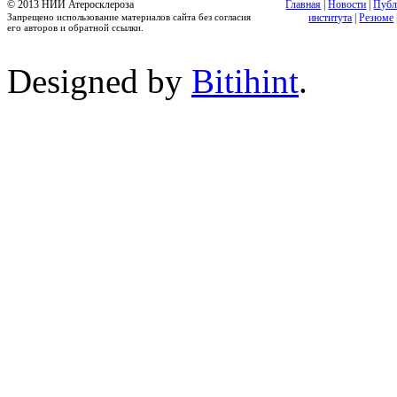
© 2013 НИИ Атеросклероза
Главная
|
Новости
|
Публ
Запрещено использование материалов сайта без согласия
института
|
Резюме
его авторов и обратной ссылки.
Designed by
Bitihint
.