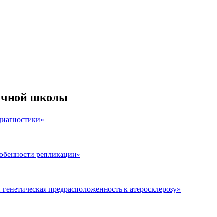
учной школы
диагностики»
собенности репликации»
 генетическая предрасположенность к атеросклерозу»