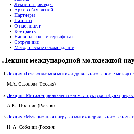
Лекции и доклады
Архив объявлений
Партнеры
Патенты
О нас пишут
Контракты
Наши награды и сертификаты
Сотрудники
Методические рекомендации
Лекции международной молодежной на
1
Лекция «Гетероплазмия митохондриального генома: методы 
М.А. Сазонова (Россия)
2
Лекция «Митохондриальный геном: структура и функции, о
А.Ю. Постнов (Россия)
3
Лекция «Мутационная нагрузка митохондриального генома и
И. А. Собенин (Россия)