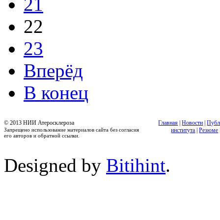
21
22
23
Вперёд
В конец
© 2013 НИИ Атеросклероза
Главная
|
Новости
|
Публ
Запрещено использование материалов сайта без согласия
института
|
Резюме
его авторов и обратной ссылки.
Designed by
Bitihint
.