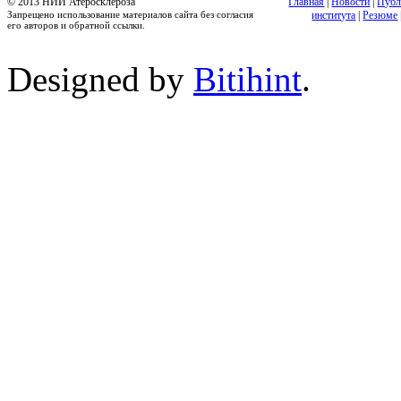
© 2013 НИИ Атеросклероза
Главная
|
Новости
|
Публ
Запрещено использование материалов сайта без согласия
института
|
Резюме
его авторов и обратной ссылки.
Designed by
Bitihint
.