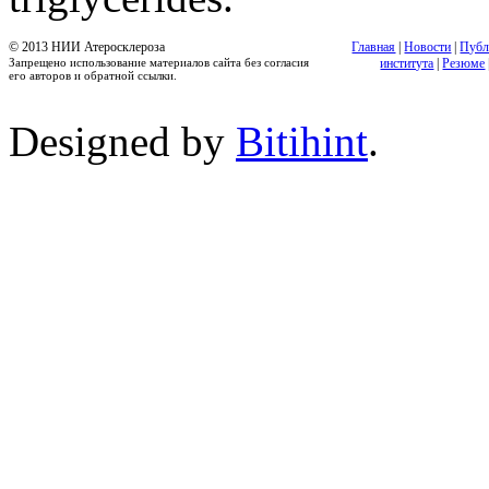
© 2013 НИИ Атеросклероза
Главная
|
Новости
|
Публ
Запрещено использование материалов сайта без согласия
института
|
Резюме
его авторов и обратной ссылки.
Designed by
Bitihint
.