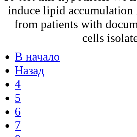
induce lipid accumulation 
from patients with docume
cells isola
В начало
Назад
4
5
6
7