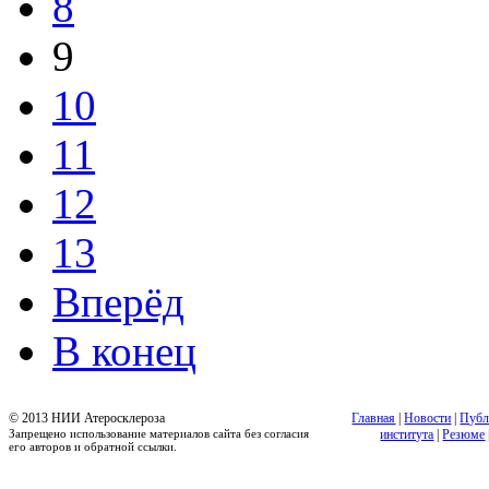
8
9
10
11
12
13
Вперёд
В конец
© 2013 НИИ Атеросклероза
Главная
|
Новости
|
Публ
Запрещено использование материалов сайта без согласия
института
|
Резюме
его авторов и обратной ссылки.