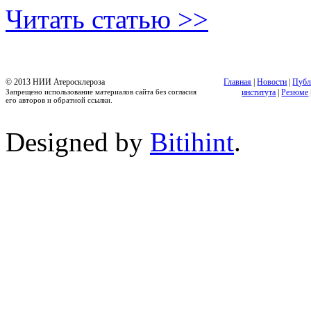
Читать статью >>
© 2013 НИИ Атеросклероза
Главная
|
Новости
|
Публ
Запрещено использование материалов сайта без согласия
института
|
Резюме
его авторов и обратной ссылки.
Designed by
Bitihint
.