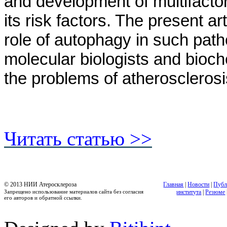
and development of multifactor
its risk factors. The present a
role of autophagy in such path
molecular biologists and bioch
the problems of atheroscleros
Читать статью >>
© 2013 НИИ Атеросклероза
Главная
|
Новости
|
Публ
Запрещено использование материалов сайта без согласия
института
|
Резюме
его авторов и обратной ссылки.