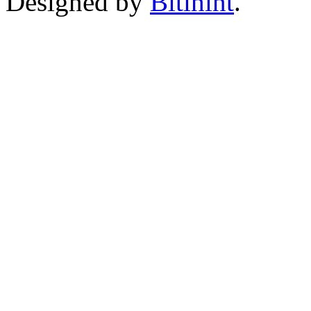
Designed by
Bitihint
.