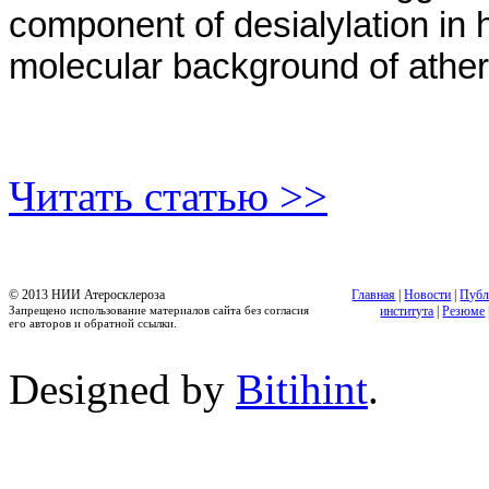
component of desialylation in 
molecular background of athe
Читать статью >>
© 2013 НИИ Атеросклероза
Главная
|
Новости
|
Публ
Запрещено использование материалов сайта без согласия
института
|
Резюме
его авторов и обратной ссылки.
Designed by
Bitihint
.