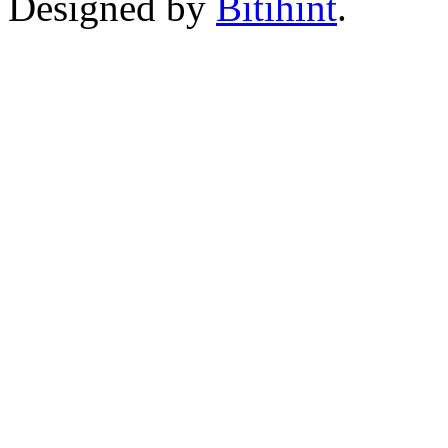
Designed by
Bitihint
.