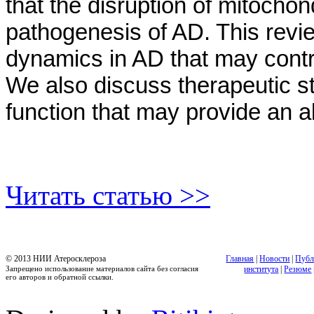
that the disruption of mitochon
pathogenesis of AD. This revie
dynamics in AD that may contrib
We also discuss therapeutic s
function that may provide an a
Читать статью >>
© 2013 НИИ Атеросклероза
Главная
|
Новости
|
Публ
Запрещено использование материалов сайта без согласия
института
|
Резюме
его авторов и обратной ссылки.