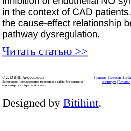
inhibition of endothelial NO s
in the context of CAD patients
the cause-effect relationship
pathway dysregulation.
Читать статью >>
© 2013 НИИ Атеросклероза
Главная
|
Новости
|
Публ
Запрещено использование материалов сайта без согласия
института
|
Резюме
его авторов и обратной ссылки.
Designed by
Bitihint
.