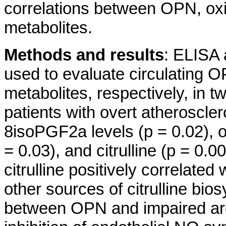
correlations between OPN, oxi
metabolites.
Methods and results
: ELISA
used to evaluate circulating 
metabolites, respectively, in tw
patients with overt atheroscler
8isoPGF2a levels (p = 0.02), 
= 0.03), and citrulline (p = 0.0
citrulline positively correlated
other sources of citrulline bi
between OPN and impaired arg