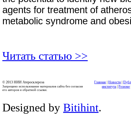
agents for treatment of athero
metabolic syndrome and obesi
Читать статью >>
© 2013 НИИ Атеросклероза
Главная
|
Новости
|
Публ
Запрещено использование материалов сайта без согласия
института
|
Резюме
его авторов и обратной ссылки.
Designed by
Bitihint
.