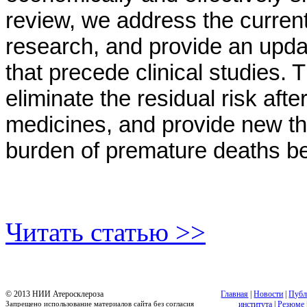
review, we address the current
research, and provide an updat
that precede clinical studies. 
eliminate the residual risk afte
medicines, and provide new th
burden of premature deaths be
Читать статью >>
© 2013 НИИ Атеросклероза
Главная
|
Новости
|
Публ
Запрещено использование материалов сайта без согласия
института
|
Резюме