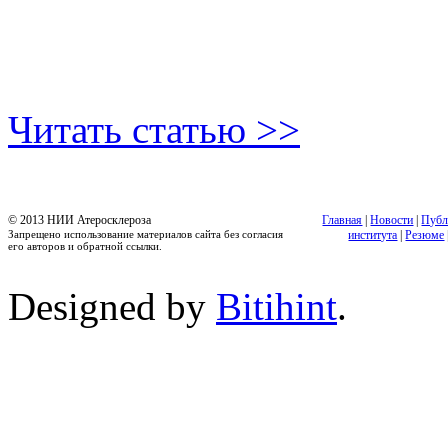
Читать статью >>
© 2013 НИИ Атеросклероза
Главная
|
Новости
|
Публ
Запрещено использование материалов сайта без согласия
института
|
Резюме
его авторов и обратной ссылки.
Designed by
Bitihint
.