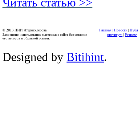
Читать статью >>
© 2013 НИИ Атеросклероза
Главная
|
Новости
|
Публ
Запрещено использование материалов сайта без согласия
института
|
Резюме
его авторов и обратной ссылки.
Designed by
Bitihint
.