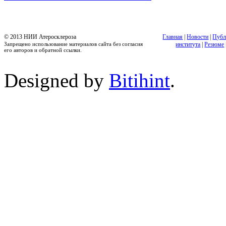
© 2013 НИИ Атеросклероза
Главная
|
Новости
|
Публ
Запрещено использование материалов сайта без согласия
института
|
Резюме
его авторов и обратной ссылки.
Designed by
Bitihint
.