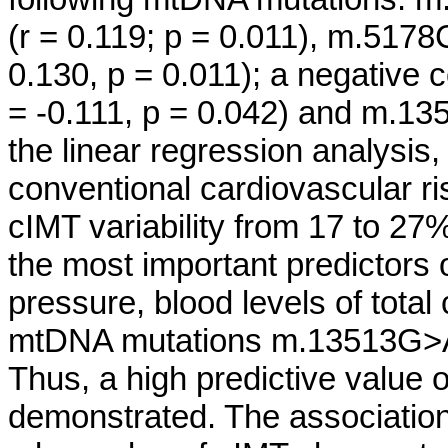
(r = 0.119; p = 0.011), m.5178
0.130, p = 0.011); a negative
= -0.111, p = 0.042) and m.13
the linear regression analysis,
conventional cardiovascular ris
cIMT variability from 17 to 27%
the most important predictors o
pressure, blood levels of total
mtDNA mutations m.13513G>
Thus, a high predictive value 
demonstrated. The associati