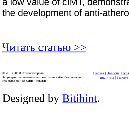
a low value of cIMT, demonstrat
the development of anti-athero
Читать статью >>
© 2013 НИИ Атеросклероза
Главная
|
Новости
|
Публ
Запрещено использование материалов сайта без согласия
института
|
Резюме
его авторов и обратной ссылки.
Designed by
Bitihint
.