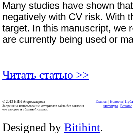
Many studies have shown that 
negatively with CV risk. With 
target. In this manuscript, we
are currently being used or m
Читать статью >>
© 2013 НИИ Атеросклероза
Главная
|
Новости
|
Публ
Запрещено использование материалов сайта без согласия
института
|
Резюме
его авторов и обратной ссылки.
Designed by
Bitihint
.