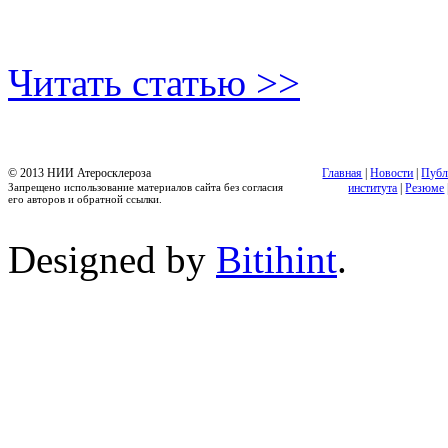
Читать статью >>
© 2013 НИИ Атеросклероза
Главная
|
Новости
|
Публ
Запрещено использование материалов сайта без согласия
института
|
Резюме
его авторов и обратной ссылки.
Designed by
Bitihint
.