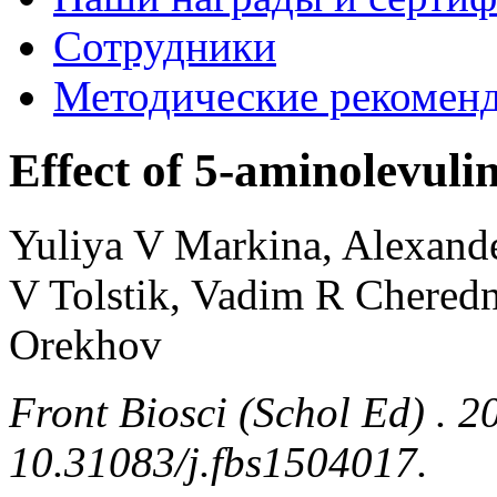
Сотрудники
Методические рекомен
Effect of 5-aminolevuli
Yuliya V Markina, Alexande
V Tolstik, Vadim R Chered
Orekhov
Front Biosci (Schol Ed) . 2
10.31083/j.fbs1504017.