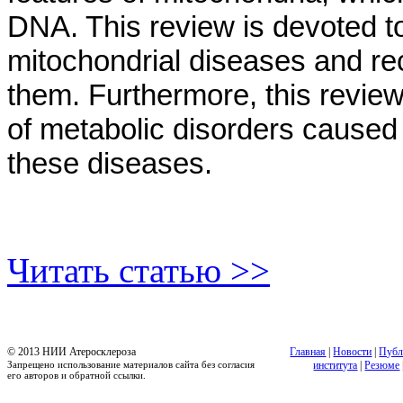
DNA. This review is devoted 
mitochondrial diseases and re
them. Furthermore, this revie
of metabolic disorders caused
these diseases.
Читать статью >>
© 2013 НИИ Атеросклероза
Главная
|
Новости
|
Публ
Запрещено использование материалов сайта без согласия
института
|
Резюме
его авторов и обратной ссылки.