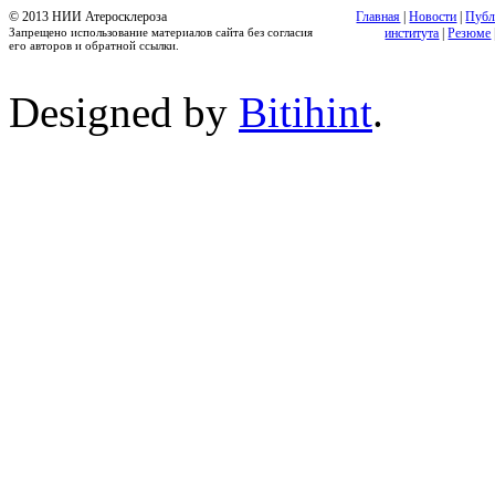
© 2013 НИИ Атеросклероза
Главная
|
Новости
|
Публ
Запрещено использование материалов сайта без согласия
института
|
Резюме
его авторов и обратной ссылки.
Designed by
Bitihint
.