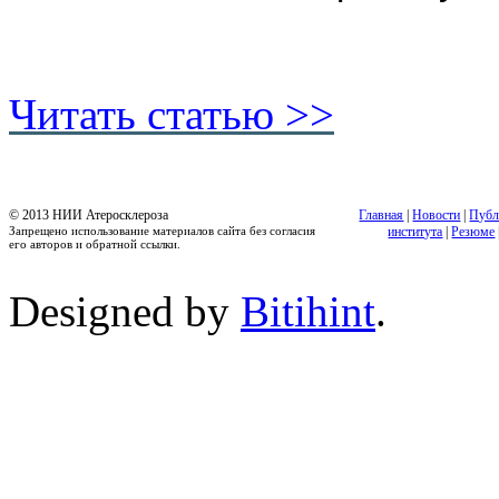
Читать статью >>
© 2013 НИИ Атеросклероза
Главная
|
Новости
|
Публ
Запрещено использование материалов сайта без согласия
института
|
Резюме
его авторов и обратной ссылки.
Designed by
Bitihint
.