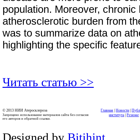
population. Moreover, chronic
atherosclerotic burden from th
was to summarize data on athe
highlighting the specific featu
Читать статью >>
© 2013 НИИ Атеросклероза
Главная
|
Новости
|
Публ
Запрещено использование материалов сайта без согласия
института
|
Резюме
его авторов и обратной ссылки.
Designed by
Bitihint
.