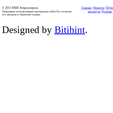
© 2013 НИИ Атеросклероза
Главная
|
Новости
|
Публ
Запрещено использование материалов сайта без согласия
института
|
Резюме
его авторов и обратной ссылки.
Designed by
Bitihint
.